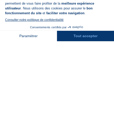
A propos de N'PY
FAQ
Recrutement
Contact
Assurances
Espace Presse
Espace entreprises
Rejoindre la place de marché
Stations des Pyrénées
Peyragudes
Piau Engaly
Pic du Midi
Grand Tourmalet