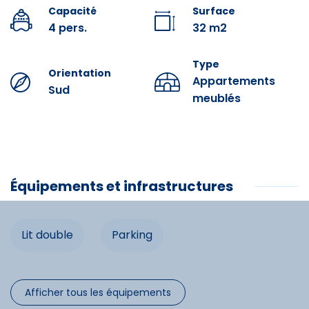
Ski locker.
Capacité
Surface
4 pers.
32 m2
Parking n°43
3 clévacances.
Type
Orientation
Tasa turística: tarifa en vigor / noche / persona mayor
Appartements
Sud
de 18 años.
meublés
Posibilidad de limpieza de fin de alquiler a partir de 90
€.
Posibilidad de alquilar sábanas dobles 27 €, sábanas
individuales 22 € y toallas 18 €
Équipements et infrastructures
Acceso Wifi 50 €/semana bajo reserva.
Residencia compuesta de 54 apartamentos. Zona
Équipements
Lit double
Parking
tranquila y soleada.
Cerca de todos los servicios (Carrefour Montagne y
Lit double
Mercado, Tiendas, Cine, Bolera, Tenis...) Los baños
termales están a 2 km del Pueblo.
Afficher tous les équipements