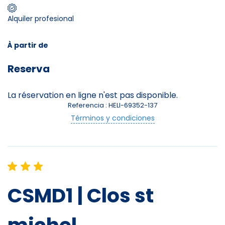
Alquiler profesional
Skieurs
-
+
Adultes
À partir de
Reserva
Enfants
-
+
- de 17 ans
La réservation en ligne n'est pas disponible.
Referencia : HELI-69352-137
-
+
Etudiants
Términos y condiciones
Avec assurance ?
?
CSMD1 | Clos st