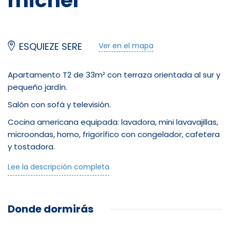
michel
ESQUIEZE SERE
Ver en el mapa
Apartamento T2 de 33m² con terraza orientada al sur y
pequeño jardín.
Salón con sofá y televisión.
Cocina americana equipada: lavadora, mini lavavajillas,
microondas, horno, frigorífico con congelador, cafetera
y tostadora.
Un dormitorio con 1 cama doble.
Lee la descripción completa
Un espacio cabina (en el pasillo) con 2 literas (90cm).
Un cuarto de ducha con WC.
Donde dormirás
Terraza y pequeño jardín con muebles de jardín.