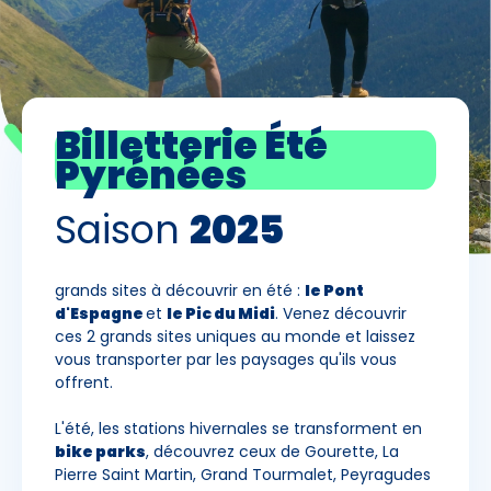
Skieurs
-
+
Adultes
Billetterie Été
Enfants
Pyrénées
-
+
- de 17 ans
Saison
2025
-
+
Etudiants
grands sites à découvrir en été :
le Pont
Avec assurance ?
d'Espagne
et
le Pic du Midi
. Venez découvrir
?
ces 2 grands sites uniques au monde et laissez
vous transporter par les paysages qu'ils vous
offrent.
L'été, les stations hivernales se transforment en
bike parks
, découvrez ceux de Gourette, La
Pierre Saint Martin, Grand Tourmalet, Peyragudes