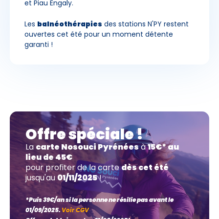
et Piau Engaly.
Les
balnéothérapies
des stations N'PY restent
ouvertes cet été pour un moment détente
garanti !
Offre spéciale !
La
carte Nosouci Pyrénées
à
15€* au
lieu de 45€
pour profiter de la carte
dès cet été
jusqu'au
01/11/2025
!
*Puis 39€/an si la personne ne résilie pas avant le
01/09/2025.
Voir CGV