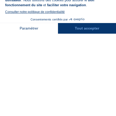
FAQ
Recrutement
Contact
Assurances
Espace Presse
Espace entreprises
Rejoindre la place de marché
Stations des Pyrénées
Peyragudes
Piau Engaly
Pic du Midi
Grand Tourmalet
Luz Ardiden