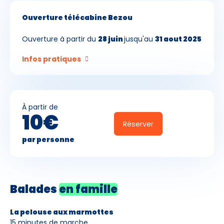
Ouverture télécabine Bezou
Ouverture à partir du
28 juin
jusqu'au
31 aout 2025
Infos pratiques
À partir de
10€
Réserver
par personne
Balades
en famille
La pelouse aux marmottes
15 minutes de marche