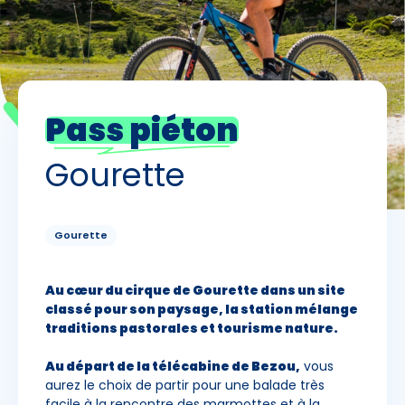
Skieurs
-
+
Adultes
Pass piéton
Enfants
-
+
- de 17 ans
Gourette
-
+
Etudiants
Gourette
Avec assurance ?
?
Au cœur du cirque de Gourette dans un site
classé pour son paysage, la station mélange
traditions pastorales et tourisme nature.
Au départ de la télécabine de Bezou,
vous
aurez le choix de partir pour une balade très
facile à la rencontre des marmottes et à la