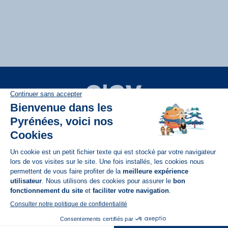
Disponible sur
App Store
A propos de N'PY
FAQ
Recrutement
Contact