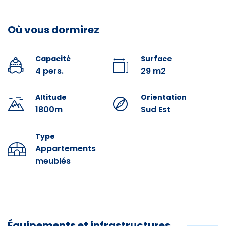
Restauration
Salle d'eau avec baignoire. WC séparé.
Où vous dormirez
Ratelier à skis, balcon, parking privé couvert.
Crêperie
Capacité
Surface
Restauration traditionnelle
4 pers.
29 m2
Alimentation
Altitude
Orientation
1800m
Sud Est
Équipements
Type
Appartements
Douche
meublés
Téléphone direct
Lit superposé
Internet sans fil
Équipements et infrastructures