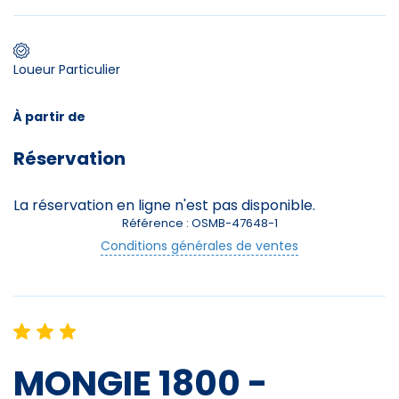
Loueur Particulier
Premier jour de ski
À partir de
Skieurs
Réservation
-
+
Adultes
La réservation en ligne n'est pas disponible.
Enfants
-
+
Référence : OSMB-47648-1
- de 17 ans
Conditions générales de ventes
Avec assurance ?
?
MONGIE 1800 -