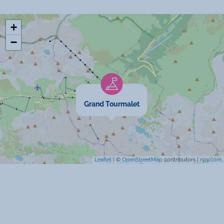
Micro-onde
+
Congélateur
−
Four
Prise TV
Ascenseur
Grand Tourmalet
Spécificités
Leaflet
| ©
OpenStreetMap
contributors |
npy.com
Chèques vacances acceptés
Animaux acceptés
Pas de moquette