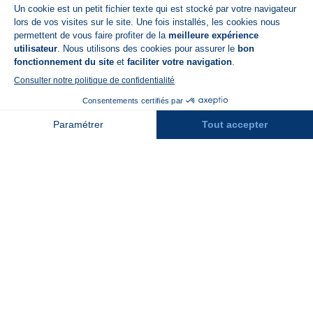
Disponible sur
App Store
A propos de N'PY
FAQ
Recrutement
Contact
Assurances
Espace Presse
Espace entreprises
Rejoindre la place de marché
Stations des Pyrénées
Peyragudes
Piau Engaly