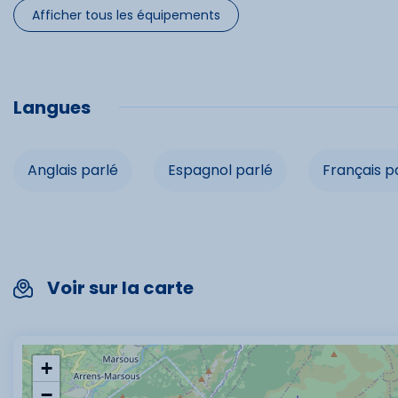
Service de ménage
Location de linge
Ba
Afficher tous les équipements
Télévision
Service 
Micro-onde
Four
Prise TV
Sèche-
Langues
Barbecue
Parking privé
Parking
Accès internet
Micro-on
Anglais parlé
Espagnol parlé
Français p
Prise TV
Spécifi
Voir sur la carte
Animaux 
Pas de m
+
−