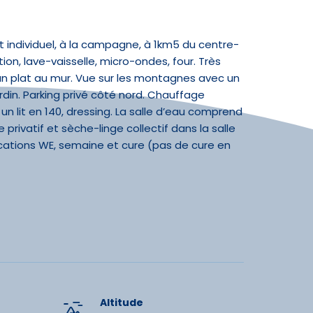
ments
t individuel, à la campagne, à 1km5 du centre-
ion, lave-vaisselle, micro-ondes, four. Très
an plat au mur. Vue sur les montagnes avec un
ain
Douche
rdin. Parking privé côté nord. Chauffage
fants
Lit double
n lit en 140, dressing. La salle d’eau comprend
privatif et sèche-linge collectif dans la salle
ans fil
Séche cheveux
cations WE, semaine et cure (pas de cure en
ructures
din
Parking privé
Accès internet
Altitude