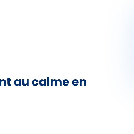
Activités
Skibus
Offres spéciales
Premier jour de ski
ent au calme en