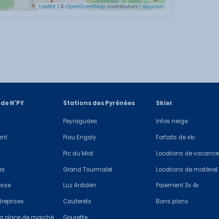
Leaflet
| ©
OpenStreetMap
contributors |
npy.com
 de N'PY
Stations des Pyrénées
Skier
Peyragudes
Infos neige
ent
Piau Engaly
Forfaits de ski
Pic du Midi
Locations de vacanc
es
Grand Tourmalet
Locations de matériel
esse
Luz Ardiden
Paiement 3x 4x
treprises
Cauterets
Bons plans
 la place de marché
Gourette