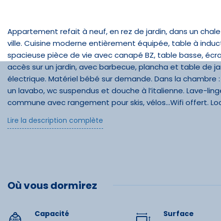
Équipe
Appartement refait à neuf, en rez de jardin, dans un chale
ville. Cuisine moderne entièrement équipée, table à induct
spacieuse pièce de vie avec canapé BZ, table basse, écr
Salle de b
accès sur un jardin, avec barbecue, plancha et table de ja
Jeux d'en
électrique. Matériel bébé sur demande. Dans la chambre : u
un lavabo, wc suspendus et douche à l’italienne. Lave-linge 
Internet s
commune avec rangement pour skis, vélos…Wifi offert. Lo
juillet et août). Animaux admis sous conditions.
Lire la description complète
Infrast
Parc - jar
Où vous dormirez
Parking
Capacité
Surface