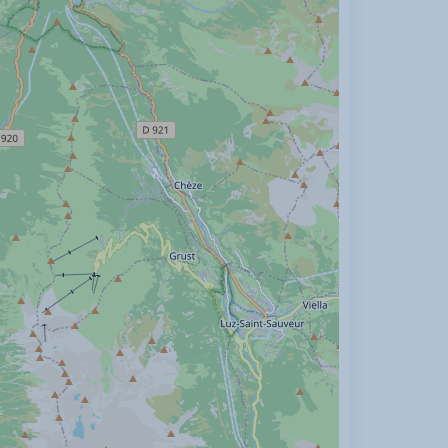
pagne
Plain pied