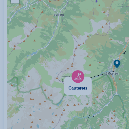
A la cam
Cauterets