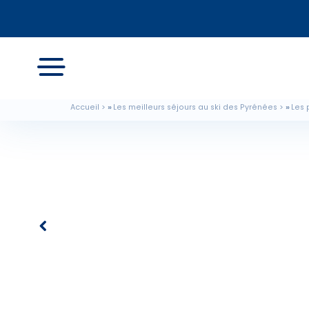
Accueil
Les meilleurs séjours au ski des Pyrénées
Les 