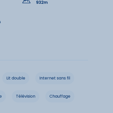
932m
 à proximité
s
ouverte
Pêche
Randonnée
Commerces
ns
Parcours Aventure
Ski de fond
Lit double
Internet sans fil
dités
e
Télévision
Chauffage
e
Lave-vaisselle