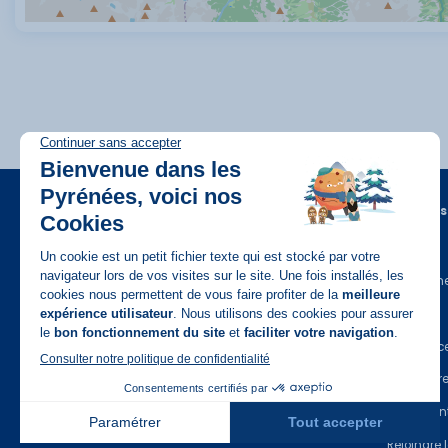
A propos
FAQ
Recrutem
Disponible sur
App Store
Contact
Assuranc
Espace Pr
Espace en
Rejoindre