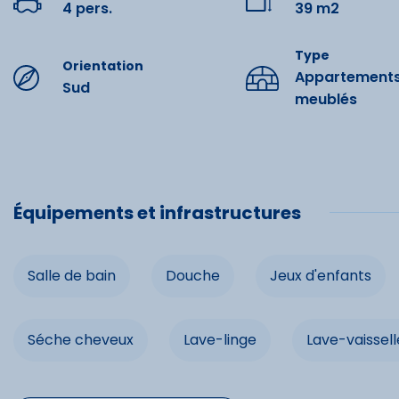
4 pers.
39 m2
Loisirs
Type
Orientation
Appartement
Sud
Piscine c
meublés
Tennis
VTT
Équipements et infrastructures
Animatio
Ski alpin
Salle de bain
Douche
Jeux d'enfants
Commo
Séche cheveux
Lave-linge
Lave-vaissell
Lave-ling