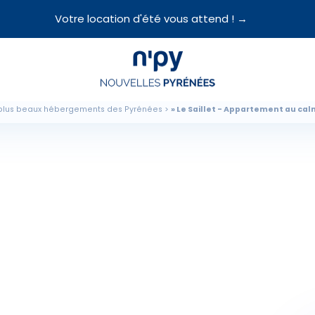
Votre location d'été vous attend ! →
Choisissez
votre forfait
plus beaux hébergements des Pyrénées
Le Saillet - Appartement au ca
Hébergements
Forfaits
Cours de ski
Locations de matériel