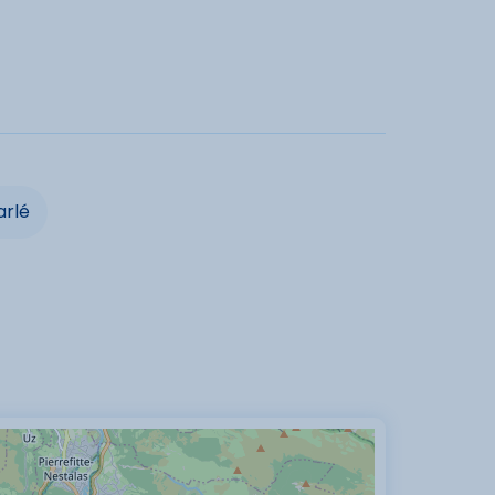
rbecue
Salon de jardin
Chauffage
de ménage
Location de linge
linge
Parc - jardin
Salon de jardin
de
Four
arlé
Sèche-linge
cités
acceptés
Pas de lits superposés
oquette
Accueil 24/24