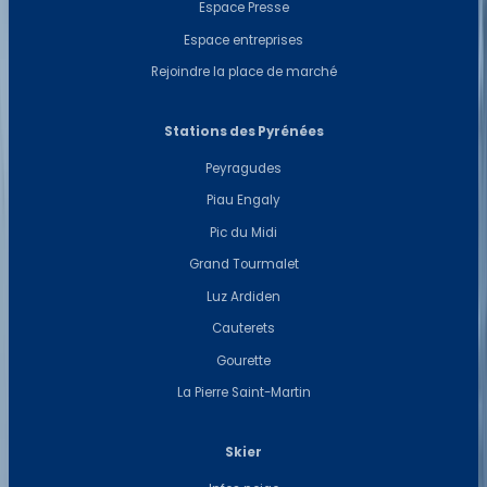
Espace Presse
Espace entreprises
Rejoindre la place de marché
Stations des Pyrénées
Peyragudes
Piau Engaly
Pic du Midi
Grand Tourmalet
Luz Ardiden
Cauterets
Gourette
La Pierre Saint-Martin
Skier