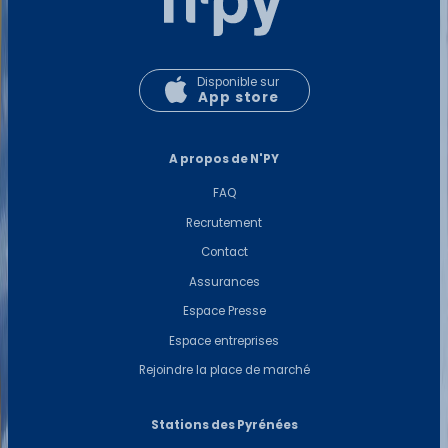
Disponible sur
App store
A propos de N'PY
FAQ
Recrutement
Contact
Assurances
Espace Presse
Espace entreprises
Rejoindre la place de marché
Stations des Pyrénées