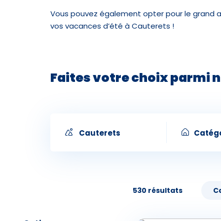
Vous pouvez également opter pour le grand air 
vos vacances d’été à Cauterets !
Faites votre choix parmi n
Cauterets
Catégo
Cauterets en station
Appa
530 résultats
C
Lun.
Mar.
Mer.
Hôtel