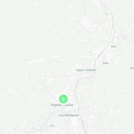
4
5
6
11
12
13
18
19
20
25
26
27
2