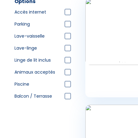
Options
Chamb
Accès internet
3
4
5
10
11
12
17
18
19
Parking
Camp
24
25
26
31
Lave-vaisselle
Lave-linge
Linge de lit inclus
Animaux acceptés
Piscine
Balcon / Terrasse