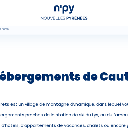
erets
Choisissez
votre forfait
Hébergements
Forfaits
 hébergements de
Caut
Cours de ski
erets est un village de montagne dynamique, dans lequel v
Locations de matériel
bergements proches de la station de ski du Lys, ou du fameu
n d’hôtels, d’appartements de vacances, chalets ou encore g