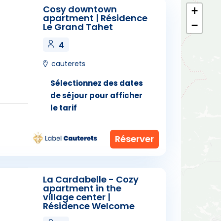
Cosy downtown
+
1
2
1
2
3
res d'hôtes
apartment | Résidence
6
7
8
9
7
8
9
10
−
Le Grand Tahet
13
14
15
16
14
15
16
17
20
21
22
23
21
22
23
24
ings
27
28
29
30
28
29
30
4
cauterets
Sélectionnez des dates
de séjour pour afficher
le tarif
La Cardabelle - Cozy
apartment in the
village center |
Résidence Welcome