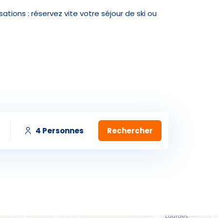
ions : réservez vite votre séjour de ski ou
Skieurs
4 Personnes
-
+
2026
Ven.
Sam.
Dim.